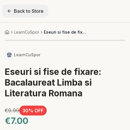
Back to Store
LearnCuSpor
Eseuri si fise de fixare: Bacalaureat Limba si Literatura Romana
Home
50+ bought
LearnCuSpor
Eseuri si fise de fixare:
Bacalaureat Limba si
Literatura Romana
€9.99
30
% OFF
€7.00